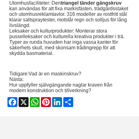
Utomhusfaciliteter: Den
triangel tänder gängskruv
kan användas för att fixa markisfästen, trädgårdsstaket
och utomhusreklamtavlor. 316 modeller av rostfritt stål
klarar saltspraytester, motstår regn och solljus för lång
livslängd.
Leksaker och kulturprodukter: Monterar stora
pusselleksaker och kulturella kreativa produkter i trä.
Typer av runda huvuden har inga vassa kanter för
säkerhets skull, med skonsam trådingrepp för att
skydda basmaterial.
Tidigare:
Vad är en maskinskruv?
Nästa:
Hur uppfyller självgängande naglar kraven från
modern konstruktion och tillverkning?
Facebook
X
WhatsApp
Pinterest
LinkedIn
Share