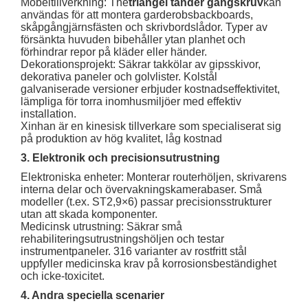
Möbeltillverkning: The
triangel tänder gängskruv
kan
användas för att montera garderobsbackboards,
skåpgångjärnsfästen och skrivbordslådor. Typer av
försänkta huvuden bibehåller ytan planhet och
förhindrar repor på kläder eller händer.
Dekorationsprojekt: Säkrar takkölar av gipsskivor,
dekorativa paneler och golvlister. Kolstål
galvaniserade versioner erbjuder kostnadseffektivitet,
lämpliga för torra inomhusmiljöer med effektiv
installation.
Xinhan är en kinesisk tillverkare som specialiserat sig
på produktion av hög kvalitet, låg kostnad
3. Elektronik och precisionsutrustning
Elektroniska enheter: Monterar routerhöljen, skrivarens
interna delar och övervakningskamerabaser. Små
modeller (t.ex. ST2,9×6) passar precisionsstrukturer
utan att skada komponenter.
Medicinsk utrustning: Säkrar små
rehabiliteringsutrustningshöljen och testar
instrumentpaneler. 316 varianter av rostfritt stål
uppfyller medicinska krav på korrosionsbeständighet
och icke-toxicitet.
4. Andra speciella scenarier